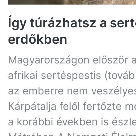
Így túrázhatsz a sert
erdőkben
Magyarországon először a 
afrikai sertéspestis (tov
az emberre nem veszélyes
Kárpátalja felől fertőzte m
a korábbi években is észl